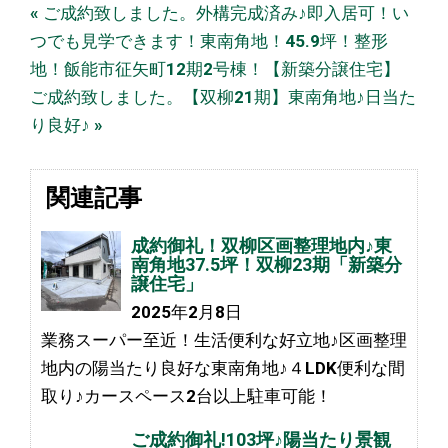
« ご成約致しました。外構完成済み♪即入居可！い
つでも見学できます！東南角地！45.9坪！整形
地！飯能市征矢町12期2号棟！【新築分譲住宅】
ご成約致しました。【双柳21期】東南角地♪日当た
り良好♪ »
関連記事
成約御礼！双柳区画整理地内♪東
南角地37.5坪！双柳23期「新築分
譲住宅」
2025年2月8日
業務スーパー至近！生活便利な好立地♪区画整理
地内の陽当たり良好な東南角地♪４LDK便利な間
取り♪カースペース2台以上駐車可能！
ご成約御礼!103坪♪陽当たり景観