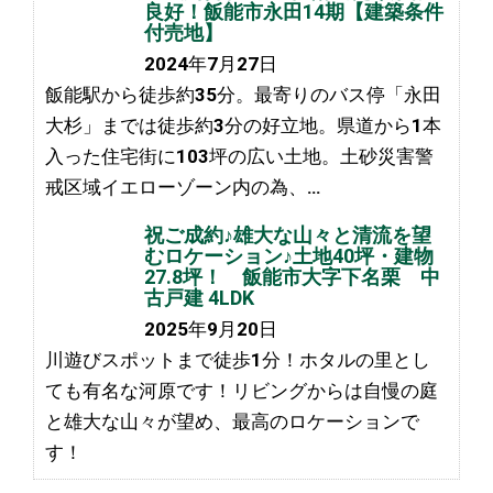
良好！飯能市永田14期【建築条件
付売地】
2024年7月27日
飯能駅から徒歩約35分。最寄りのバス停「永田
大杉」までは徒歩約3分の好立地。県道から1本
入った住宅街に103坪の広い土地。土砂災害警
戒区域イエローゾーン内の為、…
祝ご成約♪雄大な山々と清流を望
むロケーション♪土地40坪・建物
27.8坪！ 飯能市大字下名栗 中
古戸建 4LDK
2025年9月20日
川遊びスポットまで徒歩1分！ホタルの里とし
ても有名な河原です！リビングからは自慢の庭
と雄大な山々が望め、最高のロケーションで
す！