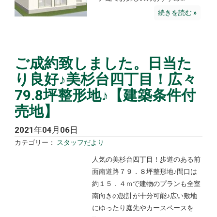
続きを読む »
ご成約致しました。日当た
り良好♪美杉台四丁目！広々
79.8坪整形地♪【建築条件付
売地】
2021年04月06日
カテゴリー：
スタッフだより
人気の美杉台四丁目！歩道のある前
面南道路７９．８坪整形地♪間口は
約１５．４ｍで建物のプランも全室
南向きの設計が十分可能♪広い敷地
にゆったり庭先やカースペースを