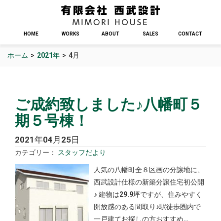
HOME
WORKS
ABOUT
SALES
CONTACT
ホーム
>
2021年
>
4月
ご成約致しました♪八幡町５
期５号棟！
2021年04月25日
カテゴリー：
スタッフだより
人気の八幡町全８区画の分譲地に、
西武設計仕様の新築分譲住宅初公開
♪ 建物は29.9坪ですが、住みやすく
開放感のある間取り♪駅徒歩圏内で
一戸建てお探しの方おすすめ…